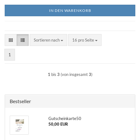
IN DEN WARENKORB
Sortieren nach
pro Seite
Sortieren nach
16 pro Seite
1
1
bis
3
(von insgesamt
3
)
Bestseller
Gutscheinkarte50
50,00 EUR