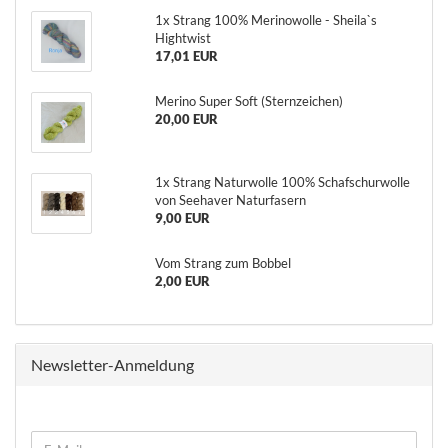
1x Strang 100% Me­ri­no­wol­le - Shei­la`s
Hightwist
17,01 EUR
Me­ri­no Super Soft (Stern­zei­chen)
20,00 EUR
1x Strang Na­tur­wol­le 100% Schaf­schur­wol­le
von See­ha­ver Na­tur­fa­sern
9,00 EUR
Vom Strang zum Bob­bel
2,00 EUR
Newsletter-Anmeldung
WEITER