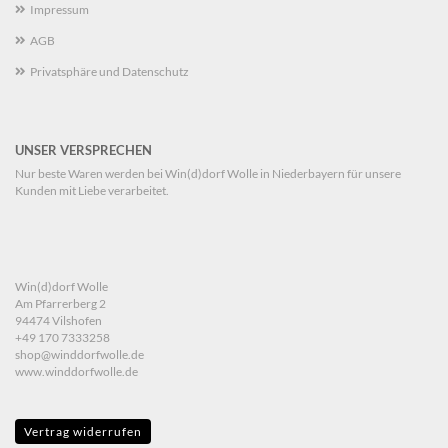
Impressum
AGB
Privatsphäre und Datenschutz
UNSER VERSPRECHEN
Nur beste Waren werden bei Win(d)dorf Wolle in Niederbayern für unsere
Kunden mit Liebe verarbeitet.
Win(d)dorf Wolle
Am Pfarrerberg 2
94474 Vilshofen
+49 170 7333258
shop@winddorfwolle.de
www.winddorfwolle.de
Vertrag widerrufen