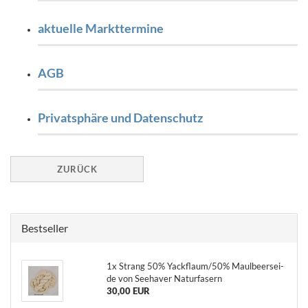
aktuelle Markttermine
AGB
Privatsphäre und Datenschutz
ZURÜCK
Bestseller
1x Strang 50% Yack­flaum/50% Maul­beer­sei­
de von See­ha­ver Na­tur­fa­sern
30,00 EUR